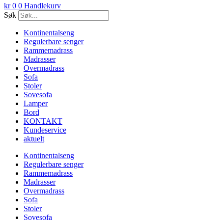
kr
0
0
Handlekurv
Søk
Kontinentalseng
Regulerbare senger
Rammemadrass
Madrasser
Overmadrass
Sofa
Stoler
Sovesofa
Lamper
Bord
KONTAKT
Kundeservice
aktuelt
Kontinentalseng
Regulerbare senger
Rammemadrass
Madrasser
Overmadrass
Sofa
Stoler
Sovesofa