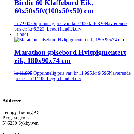
Birdie 60 Klaffebord Eik,
60x50x50/(100x50x50) cm
kr
7.900
Opprinnelig pris var: kr 7.900.
kr
6.320
Nåværende
pris er: kr 6.320.
Legg i handlekurv
Tilbud!
Marathon spisebord Hvitpigmentert
eik, 180x90x74 cm
kr
11.995
Opprinnelig pris var: kr 11.995.
kr
9.596
Nåværende
pris er: kr 9.596.
Legg i handlekurv
Addresse
Tennøy Trading AS
Bergavegen 3
N-6230 Sykkylven