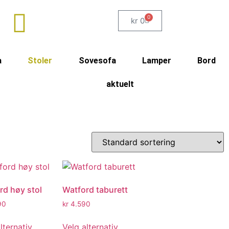
0
kr
0
a
Stoler
Sovesofa
Lamper
Bord
aktuelt
rd høy stol
Watford taburett
90
kr
4.590
lternativ
Velg alternativ