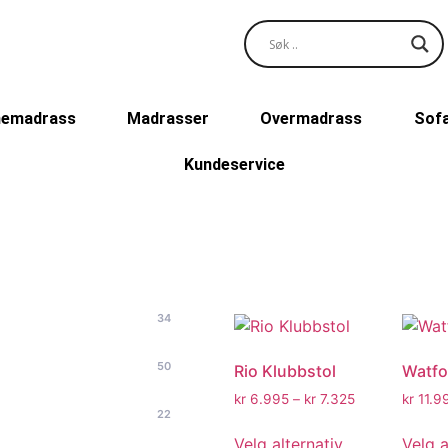
emadrass
Madrasser
Overmadrass
Sof
Kundeservice
34
50
Rio Klubbstol
Watfo
kr
6.995
–
kr
7.325
kr
11.9
22
Velg alternativ
Velg a