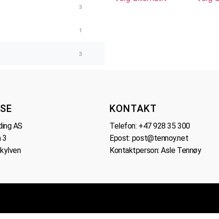
3
1
3
SE
KONTAKT
ding AS
Telefon:
+47 928 35 300
 3
Epost:
post@tennoy.net
kylven
Kontaktperson: Asle Tennøy