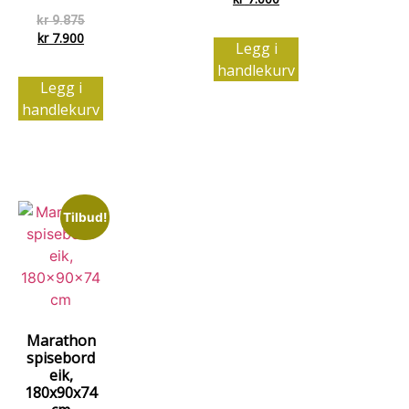
kr
9.875
kr
7.900
Legg i
handlekurv
Legg i
handlekurv
Tilbud!
Marathon
spisebord
eik,
180x90x74