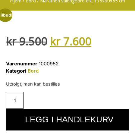
Hjem
/
Bord
/ Marathon salongbord eik, 135x80x55 cm
Tilbud!
kr
9.500
kr
7.600
Varenummer
1000952
Kategori
Bord
Utsolgt, men kan bestilles
LEGG I HANDLEKURV