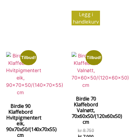
Legg i
handlekurv
Tilbud!
Tilbud!
Birdie 70
Klaffebord
Birdie 90
Valnøtt,
Klaffebord
70x60x50/(120x60x50)
Hvitpigmentert
cm
eik,
90x70x50/(140x70x55)
kr
8.750
cm
kr
7.000