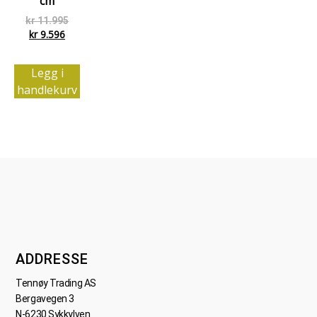
cm
kr
11.995
kr
9.596
Legg i
handlekurv
ADDRESSE
Tennøy Trading AS
Bergavegen 3
N-6230 Sykkylven