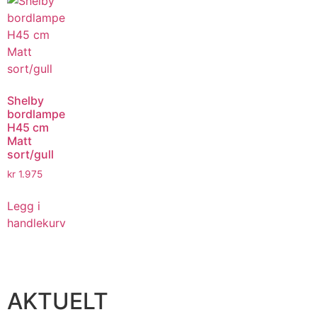
Shelby
bordlampe
H45 cm
Matt
sort/gull
kr
1.975
Legg i
handlekurv
AKTUELT