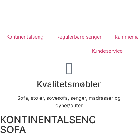
Kontinentalseng
Regulerbare senger
Rammema
Kundeservice
30 års kompetanse
Kvalitetsmøbler
innen møbelindustrien
Sofa, stoler, sovesofa, senger, madrasser og
dyner/puter
NYE PRODUKTER
KONTINENTALSENG
SOFA