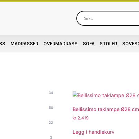
SS
MADRASSER
OVERMADRASS
SOFA
STOLER
SOVES
34
50
Bellissimo taklampe Ø28 c
kr
2.419
22
Legg i handlekurv
3