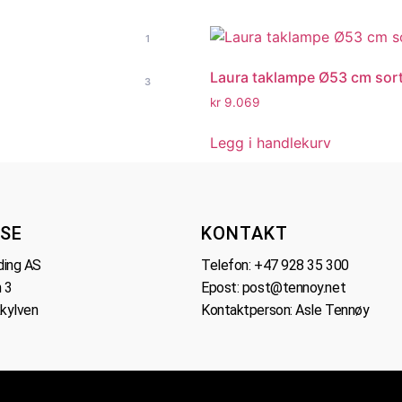
1
Laura taklampe Ø53 cm sor
3
kr
9.069
Legg i handlekurv
SE
KONTAKT
ding AS
Telefon:
+47 928 35 300
 3
Epost:
post@tennoy.net
kylven
Kontaktperson: Asle Tennøy