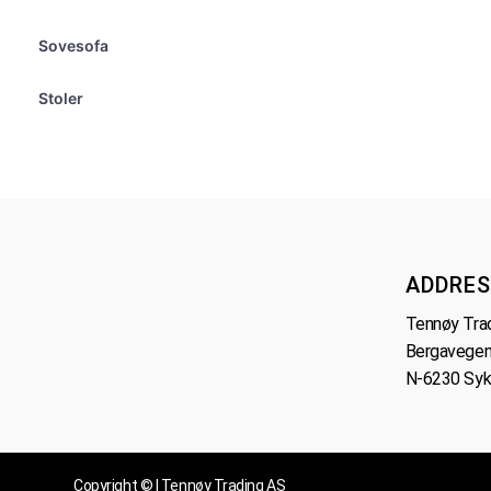
Sovesofa
Stoler
ADDRES
Tennøy Tra
Bergavegen
N-6230 Syk
Copyright © | Tennøy Trading AS