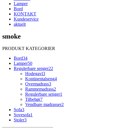
Lamper
Bord
KONTAKT
Kundeservice
aktuelt
smoke
PRODUKT KATEGORIER
Bord
34
Lamper
50
Regulerbare senger
22
Hodegavl
3
Kontinentalseng
4
Overmadrass
3
Rammemadrass
2
Regulerbare senger
1
Tilbehør
7
Vendbare madrasser
2
Sofa
3
Sovesofa
1
Stoler
3