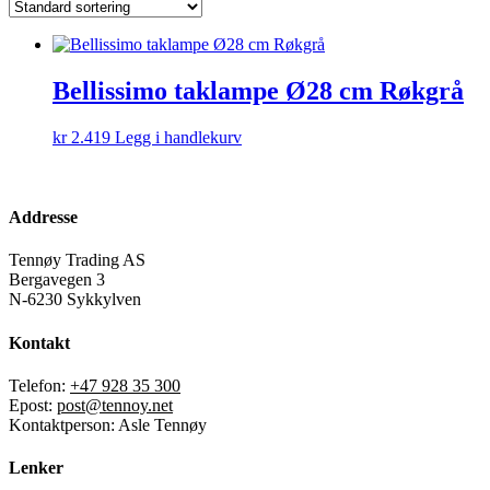
Bellissimo taklampe Ø28 cm Røkgrå
kr
2.419
Legg i handlekurv
Addresse
Tennøy Trading AS
Bergavegen 3
N-6230 Sykkylven
Kontakt
Telefon:
+47 928 35 300
Epost:
post@tennoy.net
Kontaktperson: Asle Tennøy
Lenker