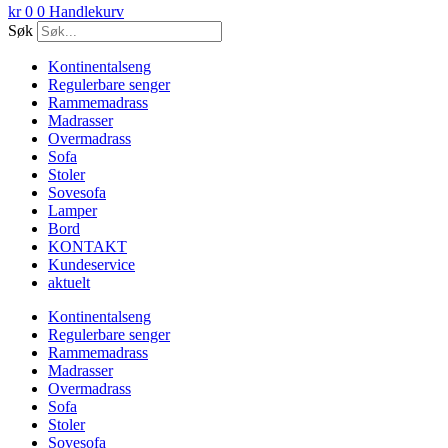
kr
0
0
Handlekurv
Søk
Kontinentalseng
Regulerbare senger
Rammemadrass
Madrasser
Overmadrass
Sofa
Stoler
Sovesofa
Lamper
Bord
KONTAKT
Kundeservice
aktuelt
Kontinentalseng
Regulerbare senger
Rammemadrass
Madrasser
Overmadrass
Sofa
Stoler
Sovesofa