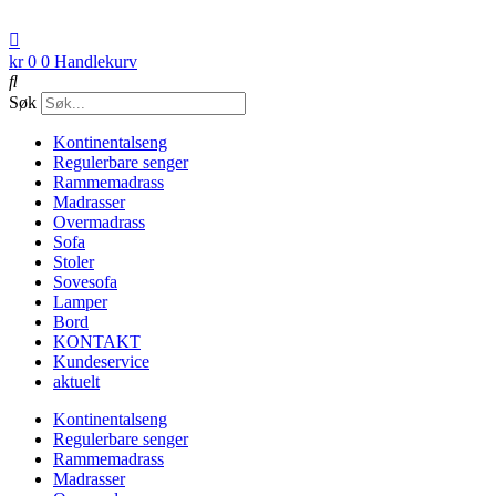
kr
0
0
Handlekurv
Søk
Kontinentalseng
Regulerbare senger
Rammemadrass
Madrasser
Overmadrass
Sofa
Stoler
Sovesofa
Lamper
Bord
KONTAKT
Kundeservice
aktuelt
Kontinentalseng
Regulerbare senger
Rammemadrass
Madrasser