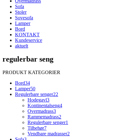
Overmadrass
Sofa
Stoler
Sovesofa
Lamper
Bord
KONTAKT
Kundeservice
aktuelt
regulerbar seng
PRODUKT KATEGORIER
Bord
34
Lamper
50
Regulerbare senger
22
Hodegavl
3
Kontinentalseng
4
Overmadrass
3
Rammemadrass
2
Regulerbare senger
1
Tilbehør
7
Vendbare madrasser
2
Sofa
3