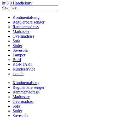
kr
0
0
Handlekurv
Søk
Kontinentalseng
Regulerbare senger
Rammemadrass
Madrasser
Overmadrass
Sofa
Stoler
Sovesofa
Lamper
Bord
KONTAKT
Kundeservice
aktuelt
Kontinentalseng
Regulerbare senger
Rammemadrass
Madrasser
Overmadrass
Sofa
Stoler
Sovesofa