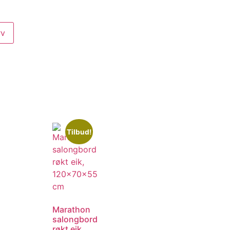
rv
Tilbud!
Marathon
salongbord
røkt eik,