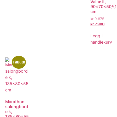
Valnøtt,
90x70x50/(
cm
kr
9.875
kr
7.900
Legg i
handlekurv
Tilbud!
Marathon
salongbord
eik,
135x80x55