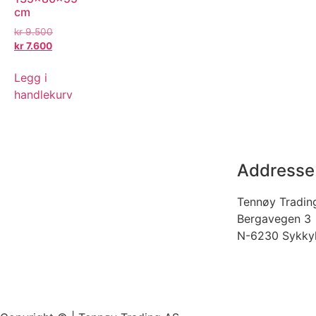
cm
kr
9.500
kr
7.600
Legg i
handlekurv
Addresse
Tennøy Tradin
Bergavegen 3
N-6230 Sykky