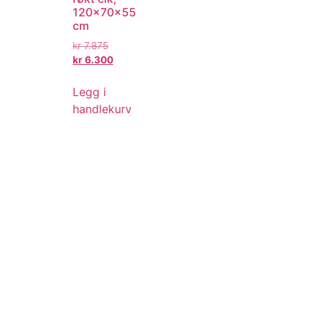
120x70x55
cm
kr
7.875
kr
6.300
Legg i
handlekurv