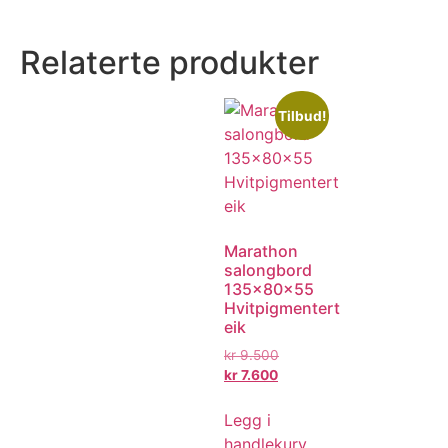
Relaterte produkter
Tilbud!
Marathon
salongbord
135x80x55
Hvitpigmentert
eik
kr
9.500
kr
7.600
Legg i
handlekurv