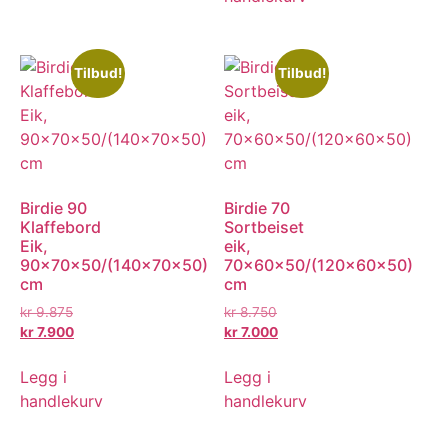
Tilbud!
Tilbud!
Birdie 90
Birdie 70
Klaffebord
Sortbeiset
Eik,
eik,
90x70x50/(140x70x50)
70x60x50/(120x60x50)
cm
cm
kr
9.875
kr
8.750
kr
7.900
kr
7.000
Legg i
Legg i
handlekurv
handlekurv