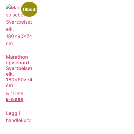
Tilbud!
Marathon
spisebord
Svartbeiset
eik,
180x90x74
cm
kr
11.995
kr
9.596
Legg i
handlekurv