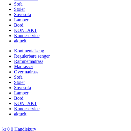
Sofa
Stoler
Sovesofa
Lamper
Bord
KONTAKT
Kundeservice
aktuelt
Kontinentalseng
Regulerbare senger
Rammemadrass
Madrasser
Overmadrass
Sofa
Stoler
Sovesofa
Lamper
Bord
KONTAKT
Kundeservice
aktuelt
kr
0
0
Handlekurv