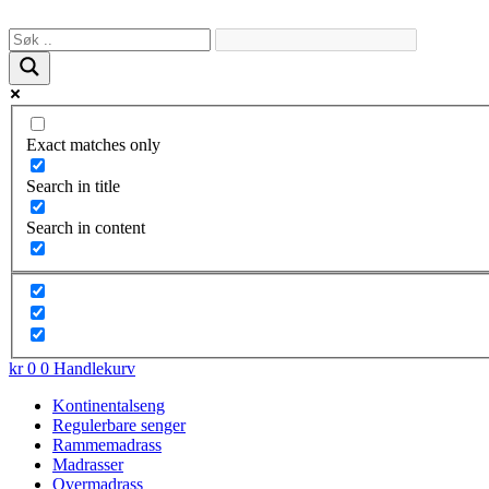
Skip
to
content
Exact matches only
Search in title
Search in content
kr
0
0
Handlekurv
Kontinentalseng
Regulerbare senger
Rammemadrass
Madrasser
Overmadrass